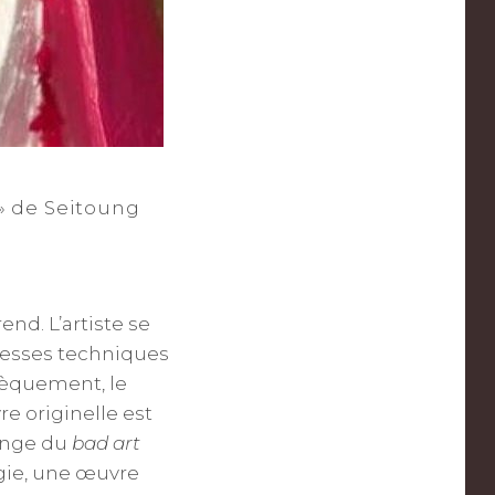
» de Seitoung
nd. L’artiste se
iblesses techniques
sèquement, le
 originelle est
range du
bad art
ogie, une œuvre