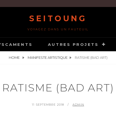
SEITOUNG
VOYAGEZ DANS UN FAUTEUIL
YSCAMENTS
AUTRES PROJETS
HOME
MANIFESTE ARTISTIQUE
RATISME (BAD ART)
RATISME (BAD ART)
POSTED
BY
11 SEPTEMBRE 2018
ADMIN
ON