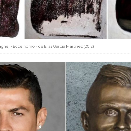
gne) « Ecce homo » de Elias Garcia Martinez (2012)