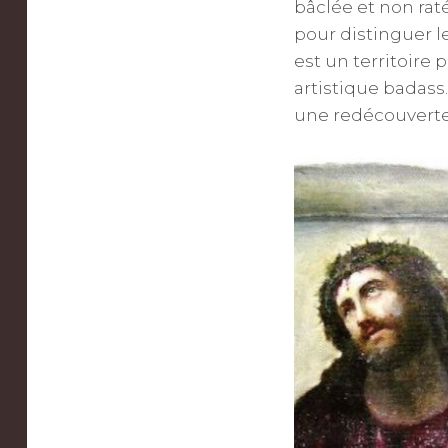
bâclée et non ratée
pour distinguer le
est un territoire
artistique badas
une redécouverte 