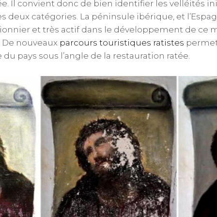
. Il convient donc de bien identifier les velléités init
s deux catégories. La péninsule ibérique, et l’Espag
 pionnier et très actif dans le développement de c
s. De nouveaux
parcours touristiques ratistes
permet
du pays sous l’angle de la restauration ratée.