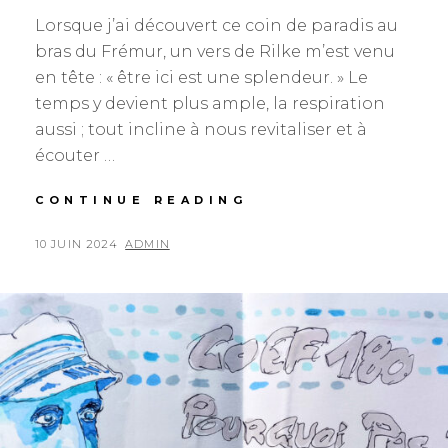
Lorsque j’ai découvert ce coin de paradis au
bras du Frémur, un vers de Rilke m’est venu
en tête : « être ici est une splendeur. » Le
temps y devient plus ample, la respiration
aussi ; tout incline à nous revitaliser et à
écouter …
HYPER
CONTINUE READING
OBJETS
POSTED
BY
10 JUIN 2024
ADMIN
ON