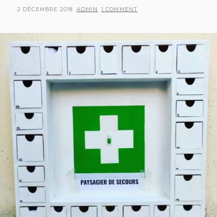
DIGRESSIONS
POSTED
BY
2 DÉCEMBRE 2018
ADMIN
1 COMMENT
2
ON