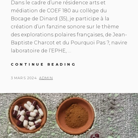
Dans le cadre d’une résidence arts et
médiation de COEF 180 au collège du
Bocage de Dinard (35), je participe à la
création d’un fanzine sonore sur le thème
des explorations polaires françaises, de Jean-
Baptiste Charcot et du Pourquoi Pas ?, navire
laboratoire de l’EPHE, …
FANZINE
CONTINUE READING
SONORE
JB
POSTED
BY
3 MARS 2024
ADMIN
CHARCOT
ON