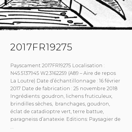
2017FR19275
Payscament 2017FR19275 Localisation :
N45.5137945 W2.3162259 (A89 – Aire de repos
La Loutre) Date d’échantillonnage : 16 février
2017 Date de fabrication : 25 novembre 2018
Ingrédients: goudron, lichens fruticuleux,
brindilles sèches, branchages, goudron,
éclat de catadioptre vert, terre battue,
paragneiss d’anatexie. Editions: Paysagier de
…