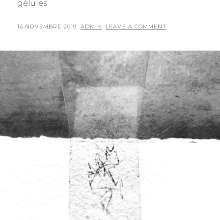
gélules
POSTED
BY
16 NOVEMBRE 2019
ADMIN
LEAVE A COMMENT
ON