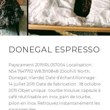
DONEGAL ESPRESSO
Payscament 2019IRL057004 Localisation :
N54.7647792 W8.3910848 (Doohill North,
Donegal, Irlande) Date d’échantillonnage :
14 juillet 2019 Date de fabrication : 18 octobre
2019 Objet unique : tourbe moulue, capsule à
café réutilisable en inox, pain de tourbe,
pilon en inox. Retrouvez instantanément les
paysages des …