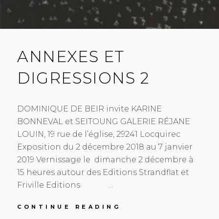
ANNEXES ET
DIGRESSIONS 2
DOMINIQUE DE BEIR invite KARINE
BONNEVAL et SEITOUNG GALERIE RÉJANE
LOUIN, 19 rue de l’église, 29241 Locquirec
Exposition du 2 décembre 2018 au 7 janvier
2019 Vernissage le dimanche 2 décembre à
15 heures autour des Editions Strandflat et
Friville Editions …
ANNEXES
CONTINUE READING
ET