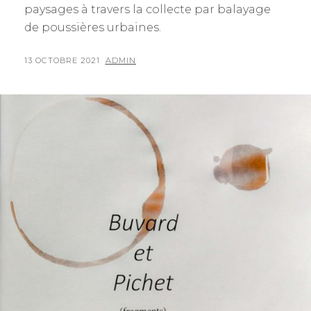
paysages à travers la collecte par balayage
de poussières urbaines.
POSTED
BY
13 OCTOBRE 2021
ADMIN
ON