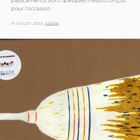
payscaments, dont quelques inédits conçus
pour l’occasion.
POSTED
BY
19 JUILLET 2023
ADMIN
ON