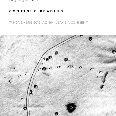
DONEGAL
CONTINUE READING
ESPRESSO
POSTED
BY
17 NOVEMBRE 2019
ADMIN
LEAVE A COMMENT
ON