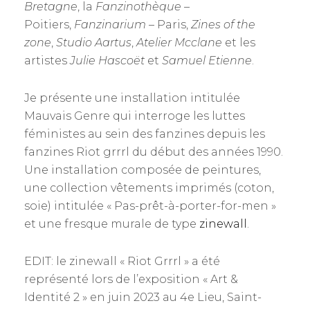
Bretagne
, la
Fanzinothèque
–
Poitiers,
Fanzinarium
– Paris,
Zines of the
zone
,
Studio Aartus
,
Atelier Mcclane
et les
artistes
Julie Hascoët
et
Samuel Etienne
.
Je présente une installation intitulée
Mauvais Genre qui interroge les luttes
féministes au sein des fanzines depuis les
fanzines Riot grrrl du début des années 1990.
Une installation composée de peintures,
une collection vêtements imprimés (coton,
soie) intitulée « Pas-prêt-à-porter-for-men »
et une fresque murale de type
zinewall
.
EDIT: le zinewall « Riot Grrrl » a été
représenté lors de l’exposition « Art &
Identité 2 » en juin 2023 au 4e Lieu, Saint-