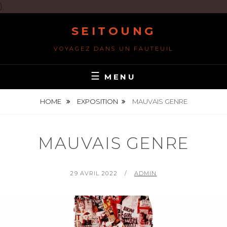
);
Skip
SEITOUNG
to
content
VOYAGEZ DANS UN FAUTEUIL
MENU
HOME
EXPOSITION
MAUVAIS GENRE
MAUVAIS GENRE
POSTED
BY
29 AVRIL 2022
ADMIN
ON