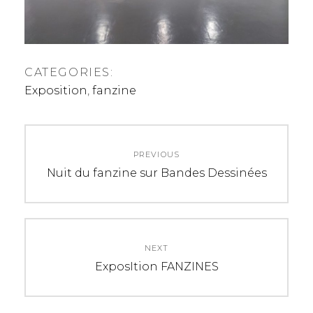
CATEGORIES:
Exposition
,
fanzine
Navigation
PREVIOUS
de
Previous
Nuit du fanzine sur Bandes Dessinées
post:
l’article
NEXT
Next
ExposItion FANZINES
post: