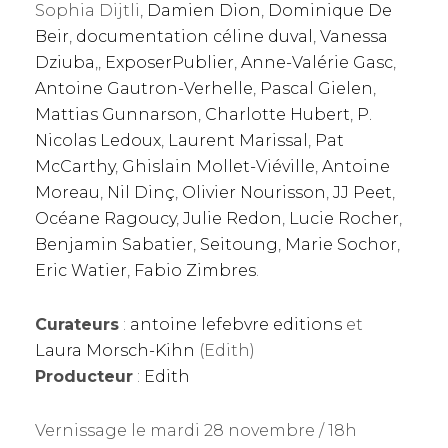
Sophia Dijtli,
Damien Dion
,
Dominique De
Beir
,
documentation céline duval
,
Vanessa
Dziuba
,,
ExposerPublier
,
Anne-Valérie Gasc
,
Antoine Gautron-Verhelle
,
Pascal Gielen
,
Mattias Gunnarson
,
Charlotte Hubert
,
P.
Nicolas Ledoux
,
Laurent Marissal
,
Pat
McCarthy
,
Ghislain Mollet-Viéville
,
Antoine
Moreau
,
Nil Dinç
,
Olivier Nourisson
,
JJ Peet
,
Océane Ragoucy
,
Julie Redon
,
Lucie Rocher
,
Benjamin Sabatier
,
Seitoung
,
Marie Sochor
,
Eric Watier
,
Fabio Zimbres
.
Curateurs
:
antoine lefebvre editions
et
Laura Morsch-Kihn
(Edith)
Producteur
:
Edith
Vernissage le mardi 28 novembre / 18h