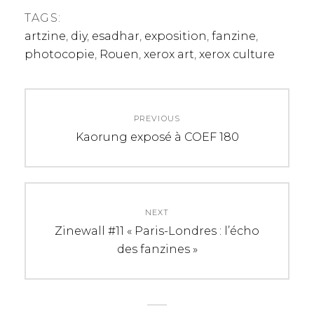
TAGS:
artzine
,
diy
,
esadhar
,
exposition
,
fanzine
,
photocopie
,
Rouen
,
xerox art
,
xerox culture
Navigation
PREVIOUS
de
Previous
Kaorung exposé à COEF 180
post:
l’article
NEXT
Next
Zinewall #11 « Paris-Londres : l’écho
post:
des fanzines »