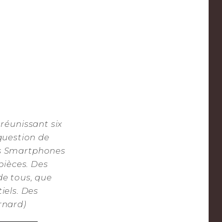
réunissant six
 question de
des Smartphones
pièces. Des
 de tous, que
iels. Des
rnard)