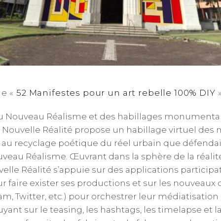
de «
52 Manifestes pour un art rebelle 100% DIY
»
n du Nouveau Réalisme et des habillages monumentau
a Nouvelle Réalité propose un habillage virtuel d
r au recyclage poétique du réel urbain que défendai
veau Réalisme. Œuvrant dans la sphère de la réalité 
e Réalité s’appuie sur des applications participat
 faire exister ses productions et sur les nouveaux o
m, Twitter, etc.) pour orchestrer leur médiatisation e
puyant sur le teasing, les hashtags, les timelapse et la