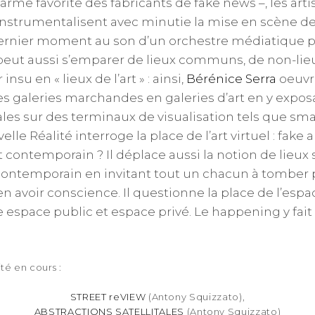
rme favorite des fabricants de fake news –, les artis
instrumentalisent avec minutie la mise en scène d
dernier moment au son d’un orchestre médiatique p
peut aussi s’emparer de lieux communs, de non-lieu
insu en « lieux de l’art » : ainsi,
Bérénice Serra
oeuvre
es galeries marchandes en galeries d’art en y exp
les sur des terminaux de visualisation tels que s
elle Réalité interroge la place de l’art virtuel : fake 
t contemporain ? Il déplace aussi la notion de lieux
t contemporain en invitant tout un chacun à tomber 
n avoir conscience. Il questionne la place de l’espac
e espace public et espace privé. Le happening y fait
té en cours :
STREET reVIEW
(Antony Squizzato),
ABSTRACTIONS SATELLITALES
(Antony Squizzato)