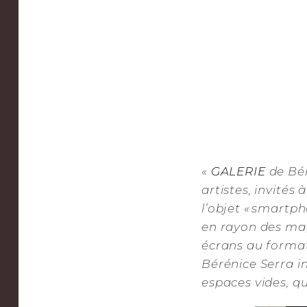
«
GALERIE
de Bér
artistes, invités
l’objet « smartp
en rayon des mag
écrans au format 
Bérénice Serra i
espaces vides, qu