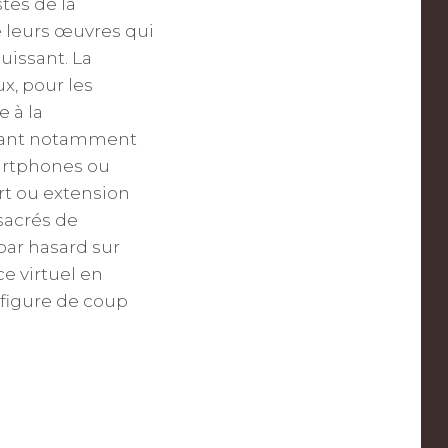
tes de la
e leurs œuvres qui
uissant. La
x, pour les
 à la
osant notamment
martphones ou
art ou extension
 sacrés de
par hasard sur
e virtuel en
 figure de coup