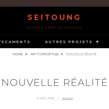
SEITOUNG
VOYAGEZ DANS UN FAUTEUIL
YSCAMENTS
AUTRES PROJETS
HOME
ART CONCEPTUEL
NOUVELLE RÉALITÉ
NOUVELLE RÉALITÉ
POSTED
BY
12 MAI 2018
ADMIN
ON