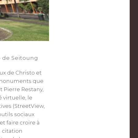
 de Seitoung
x de Christo et
es monuments que
t Pierre Restany,
virtuelle, le
ives (StreetView,
utils sociaux
t faire croire à
 citation