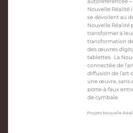
autoréférencée – a
Nouvelle Réalité 
se dévoilent au 
Nouvelle Réalité 
transformer à leur 
transformation d
des œuvres digita
tablettes. La Nouv
connectée de l’ar
diffusion de l’ar
une œuvre, sans e
porte-à-faux entr
de cymbale.
Projets Nouvelle Réali