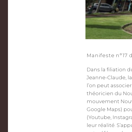
Manifeste n°17 
Dans la filiatio
Jeanne-Claude, l
l’on peut associe
théoricien du Nou
mouvement Nouvell
Google Maps) pour
(Youtube, Instagra
leur réalité. S’ap