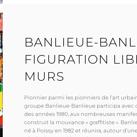
BANLIEUE-BANL
FIGURATION LIB
MURS
Pionnier parmi les pionniers de l’art urbai
groupe Banlieue-Banlieue participa avec d
des années 1980, aux nombreuses manifes
construit la mouvance « graffitiste ». Banl
né à Poissy en 1982 et réunira, autour d’un