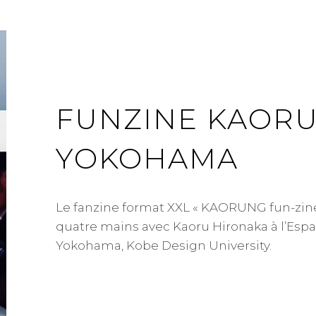
FUNZINE KAORU
YOKOHAMA
Le fanzine format XXL « KAORUNG fun-zine 
quatre mains avec Kaoru Hironaka à l’Espa
Yokohama, Kobe Design University.