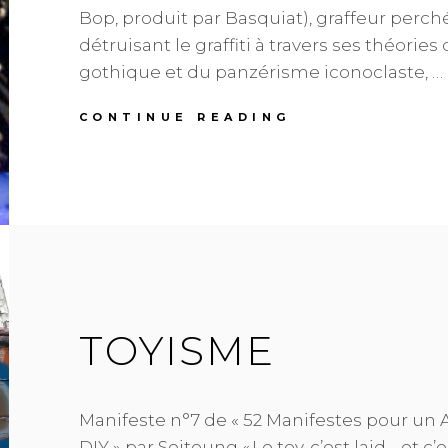
Bop, produit par Basquiat), graffeur perch
détruisant le graffiti à travers ses théorie
gothique et du panzérisme iconoclaste, …
RAMMΣLLZΣΣ
CONTINUE READING
AUSSI
VITE
QUE
L’ÉCLAIR
TOYISME
Manifeste n°7 de « 52 Manifestes pour un A
DIY » par Seitoung « Le toy, c’est laid… et c’