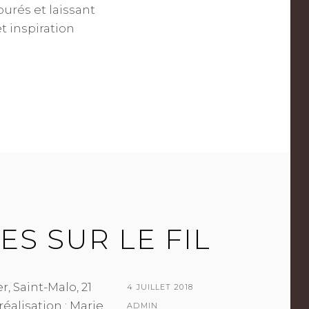
purés et laissant
t inspiration
S SUR LE FIL
, Saint-Malo, 21
POSTED
4 JUILLET 2018
réalisation : Marie
ON
BY
ADMIN