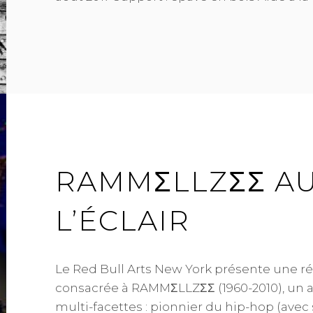
RAMMΣLLZΣΣ AU
L’ÉCLAIR
Le Red Bull Arts New York présente une ré
consacrée à RAMMΣLLZΣΣ (1960-2010), un a
multi-facettes : pionnier du hip-hop (ave