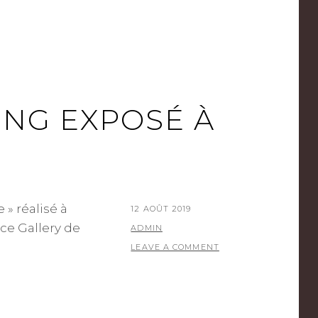
NG EXPOSÉ À
» réalisé à
POSTED
12 AOÛT 2019
ce Gallery de
ON
BY
ADMIN
LEAVE A COMMENT