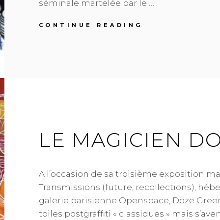
séminale martelée par le …
BANLIEUE-
CONTINUE READING
BANLIEUE,
FIGURATION
LIBRE
SUR
LES
MURS
LE MAGICIEN D
A l’occasion de sa troisième exposition ma
Transmissions (future, recollections), hébe
galerie parisienne Openspace, Doze Gree
toiles postgraffiti « classiques » mais s’a