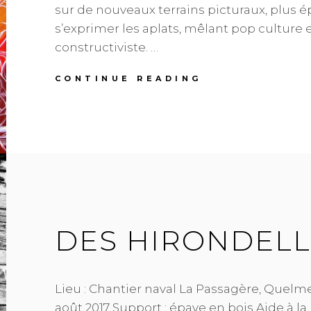
sur de nouveaux terrains picturaux, plus é
s’exprimer les aplats, mêlant pop culture e
constructiviste. …
LE
CONTINUE READING
MAGICIEN
DOZE
DES HIRONDELLE
Lieu : Chantier naval La Passagère, Quelmer
août 2017 Support : épave en bois Aide à la 