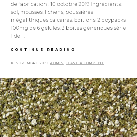
de fabrication : 10 octobre 2019 Ingrédients:
sol, mousses, lichens, poussières
mégalithiques calcaires. Editions: 2 doypacks
100mg de 6 gélules, 3 boîtes génériques série
1 de …
2019IRLF91E638
CONTINUE READING
POSTED
BY
16 NOVEMBRE 2019
ADMIN
LEAVE A COMMENT
ON