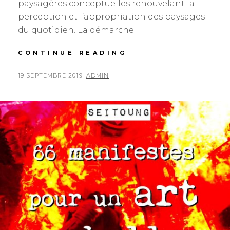
paysagères conceptuelles renouvelant la
perception et l’appropriation des paysages
du quotidien. La démarche …
PAYSCAMENTS
CONTINUE READING
POSTED
BY
19 SEPTEMBRE 2019
ADMIN
ON