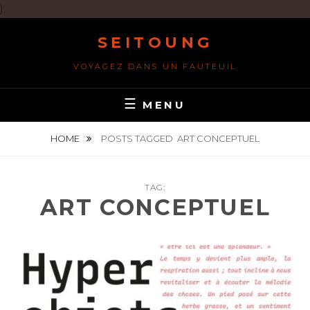
);
Skip
SEITOUNG
to
content
VOYAGEZ DANS UN FAUTEUIL
MENU
HOME
POSTS TAGGED
ART CONCEPTUEL
TAG:
ART CONCEPTUEL