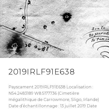
2019IRLF91E638
Payscament 2019IRLF91E638 Localisation :
N54.2483189 W8.5177736 (Cimetière
mégalithique de Carrowmore, Sligo, Irlande)
Date d’échantillonnage : 13 juillet 2019 Date