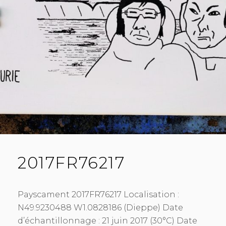
2017FR76217
Payscament 2017FR76217 Localisation :
N49.9230488 W1.0828186 (Dieppe) Date
d’échantillonnage : 21 juin 2017 (30°C) Date