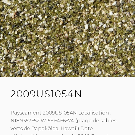
2009US1054N
Payscament 2009US1054N Localisation :
N18.9357652 W155.6466574 (plage de sables
verts de Papakōlea, Hawaii) Date