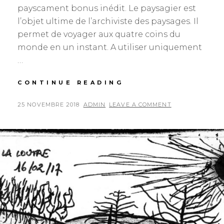
payscament bonus inédit. Le paysagier est
l’objet ultime de l’archiviste des paysages. Il
permet de voyager aux quatre coins du
monde en un instant. A utiliser uniquement
…
PAYSAGIER
CONTINUE READING
DE
SECOURS
POSTED
BY
25 NOVEMBRE 2018
ADMIN
LEAVE A COMMENT
#1
ON