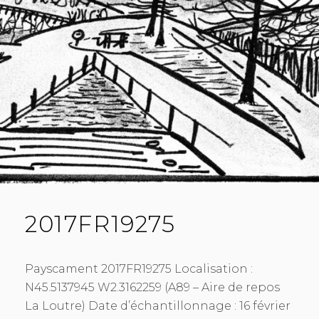
2017FR19275
Payscament 2017FR19275 Localisation :
N45.5137945 W2.3162259 (A89 – Aire de repos
La Loutre) Date d’échantillonnage : 16 février