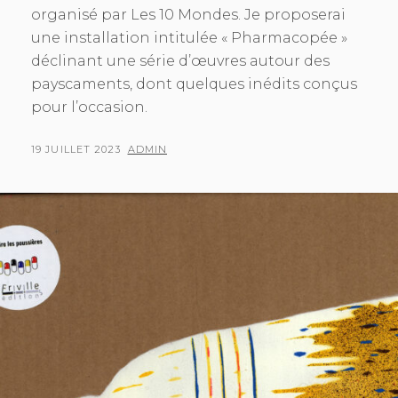
organisé par Les 10 Mondes. Je proposerai
une installation intitulée « Pharmacopée »
déclinant une série d’œuvres autour des
payscaments, dont quelques inédits conçus
pour l’occasion.
POSTED
BY
19 JUILLET 2023
ADMIN
ON