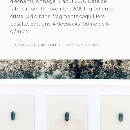
d’échantillonnage : 6 août 2009 Date de
fabrication : 16 novembre 2019 Ingrédients:
cristaux d’olivine, fragments coquilliers,
basalte. Editions: 4 doypacks 100mg de 6
gélules
POSTED
BY
16 NOVEMBRE 2019
ADMIN
LEAVE A COMMENT
ON