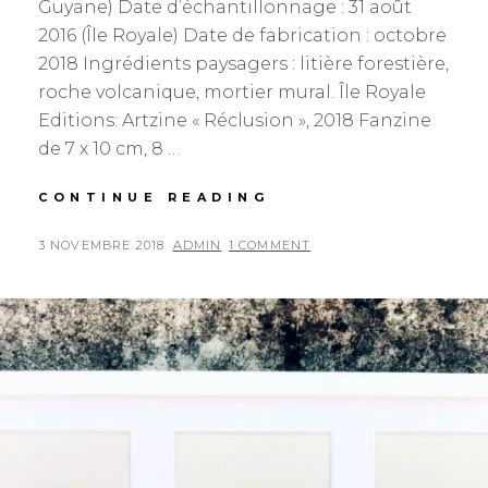
Guyane) Date d’échantillonnage : 31 août
2016 (Île Royale) Date de fabrication : octobre
2018 Ingrédients paysagers : litière forestière,
roche volcanique, mortier mural. Île Royale
Editions: Artzine « Réclusion », 2018 Fanzine
de 7 x 10 cm, 8 …
2016GF03M000011
CONTINUE READING
POSTED
BY
3 NOVEMBRE 2018
ADMIN
1 COMMENT
ON