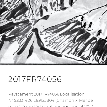
2017FR74056
Payscament 2017FR74056 Localisation :
N45.9331406 E6.9125804 (Chamonix, Mer de
glace) Date d’échantillonnage : juillet 2017