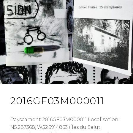
2016GF03M000011
Payscament 2016GF03M000011 Localisation :
N5.287368, W52.5914863 (Îles du Salut,