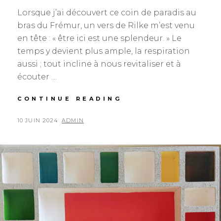
Lorsque j’ai découvert ce coin de paradis au
bras du Frémur, un vers de Rilke m’est venu
en tête : « être ici est une splendeur. » Le
temps y devient plus ample, la respiration
aussi ; tout incline à nous revitaliser et à
écouter …
HYPER
CONTINUE READING
OBJETS
POSTED
BY
10 JUIN 2024
ADMIN
ON