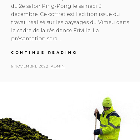
du 2e salon Ping-Pong le samedi 3
décembre. Ce coffret est l’édition issue du
travail réalisé sur les paysages du Vimeu dans
le cadre de la résidence Friville. La
présentation sera …
SALON
CONTINUE READING
PING-
PONG
POSTED
BY
6 NOVEMBRE 2022
ADMIN
2022
ON