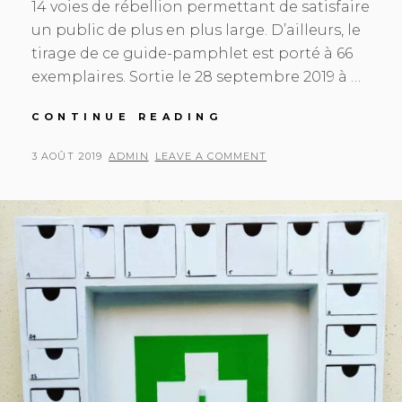
14 voies de rébellion permettant de satisfaire
un public de plus en plus large. D’ailleurs, le
tirage de ce guide-pamphlet est porté à 66
exemplaires. Sortie le 28 septembre 2019 à …
66
CONTINUE READING
MANIFESTES
POUR
POSTED
BY
3 AOÛT 2019
ADMIN
LEAVE A COMMENT
UN
ON
ART
REBELLE
100%
DIY