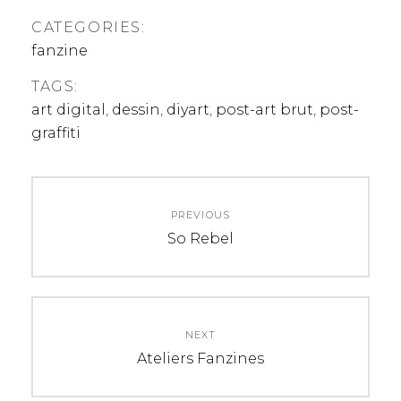
CATEGORIES:
fanzine
TAGS:
art digital
,
dessin
,
diyart
,
post-art brut
,
post-
graffiti
Navigation
PREVIOUS
de
Previous
So Rebel
post:
l’article
NEXT
Next
Ateliers Fanzines
post: