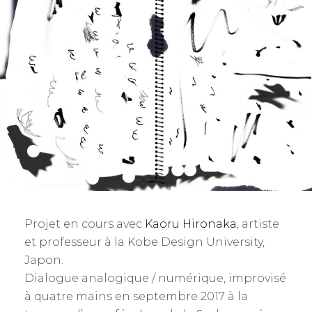
Projet en cours avec
Kaoru Hironaka
, artiste
et professeur à la Kobe Design University,
Japon.
Dialogue analogique / numérique, improvisé
à quatre mains en septembre 2017 à la