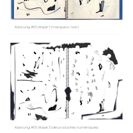
Kaorung #01
, étape 1 (marqueur noir)
Kaorung #01
, étape 3 (deux couches numériques)