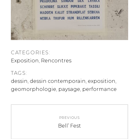
CATEGORIES:
Exposition
,
Rencontres
TAGS:
dessin
,
dessin contemporain
,
exposition
,
geomorphologie
,
paysage
,
performance
Navigation
PREVIOUS
de
Previous
Bell’ Fest
post:
l’article