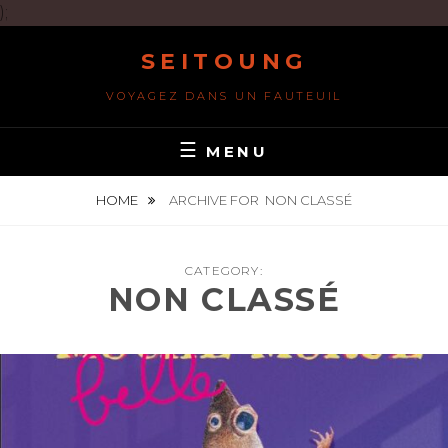
);
Skip
SEITOUNG
to
content
VOYAGEZ DANS UN FAUTEUIL
MENU
HOME
ARCHIVE FOR
NON CLASSÉ
CATEGORY:
NON CLASSÉ