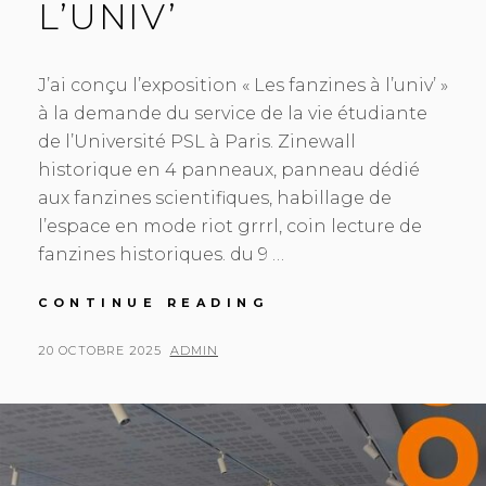
L’UNIV’
J’ai conçu l’exposition « Les fanzines à l’univ’ »
à la demande du service de la vie étudiante
de l’Université PSL à Paris. Zinewall
historique en 4 panneaux, panneau dédié
aux fanzines scientifiques, habillage de
l’espace en mode riot grrrl, coin lecture de
fanzines historiques. du 9 …
LES
CONTINUE READING
FANZINES
À
POSTED
BY
20 OCTOBRE 2025
ADMIN
L’UNIV’
ON