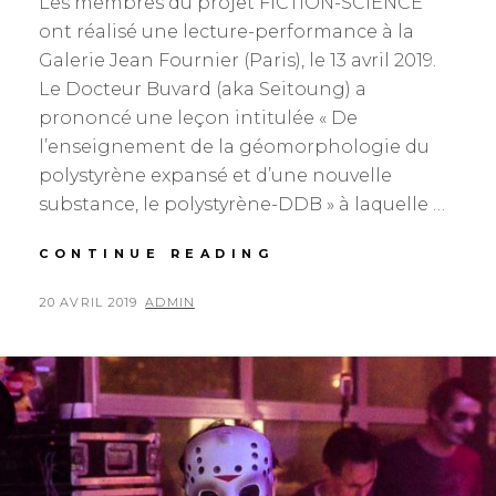
Les membres du projet FICTION-SCIENCE
ont réalisé une lecture-performance à la
Galerie Jean Fournier (Paris), le 13 avril 2019.
Le Docteur Buvard (aka Seitoung) a
prononcé une leçon intitulée « De
l’enseignement de la géomorphologie du
polystyrène expansé et d’une nouvelle
substance, le polystyrène-DDB » à laquelle …
BUVARD
CONTINUE READING
ET
PICHET
POSTED
BY
20 AVRIL 2019
ADMIN
ON