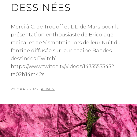
DESSINÉES
Merci à C. de Trogoff et L.L. de Mars pour la
présentation enthousiaste de Bricolage
radical et de Sismotrain lors de leur Nuit du
fanzine diffusée sur leur chaîne Bandes
dessinées (Twitch).
https://www.twitch.tv/videos/1435555345?
t=02h14m42s
POSTED
BY
29 MARS 2022
ADMIN
ON