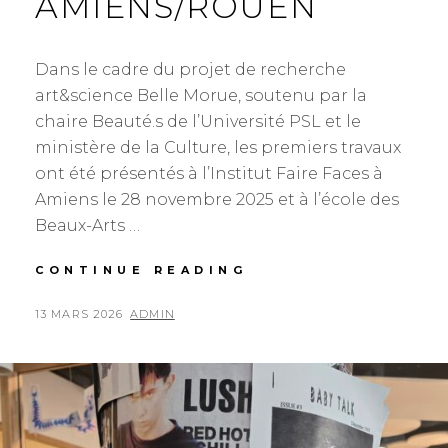
AMIENS/ROUEN
Dans le cadre du projet de recherche
art&science Belle Morue, soutenu par la
chaire Beauté.s de l’Université PSL et le
ministère de la Culture, les premiers travaux
ont été présentés à l’Institut Faire Faces à
Amiens le 28 novembre 2025 et à l’école des
Beaux-Arts …
BELLE
CONTINUE READING
MORUE
AMIENS/ROUEN
POSTED
BY
13 MARS 2026
ADMIN
ON