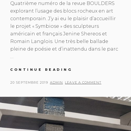
Quatrième numéro de la revue BOULDERS
explorant l’usage des blocs rocheux en art
contemporain. J’y ai eu le plaisir d’accueillir
le projet « Symbiose » des sculpteurs
américain et français Jenine Shereos et
Romain Langlois. Une très belle ballade
pleine de poésie et d’inattendu dans le parc
…
BOULDERS
CONTINUE READING
#4
POSTED
BY
20 SEPTEMBRE 2019
ADMIN
LEAVE A COMMENT
ON